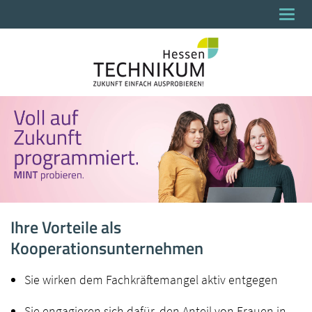
Togg
navi
Ihre Vorteile als
Kooperationsunternehmen
Sie wirken dem Fachkräftemangel aktiv entgegen
Sie engagieren sich dafür, den Anteil von Frauen in