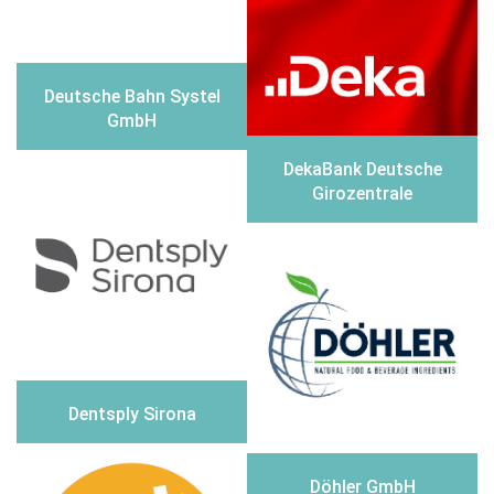
Deutsche Bahn Systel
GmbH
DekaBank Deutsche
Girozentrale
Dentsply Sirona
Döhler GmbH